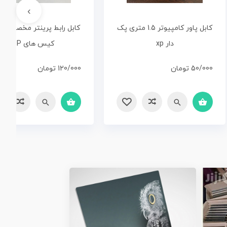
›
کابل پاور کامپیوتر 1.5 متری پک
کابل رابط پرینتر مخصوص 
دار xp
کیس های HP
50/000
تومان
120/000
تومان
سریع
مقایسه
سریع
مقایسه