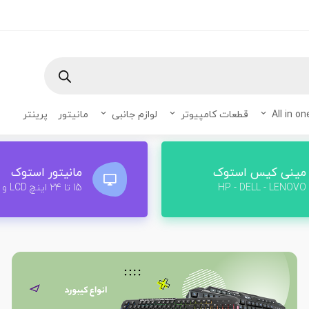
قطعات کامپیوتر
لوازم جانبی
مانیتور
پرینتر
مینی کیس استوک
مانیتور استوک
HP - DELL - LENOVO
15 تا 24 اینچ LCD و LED