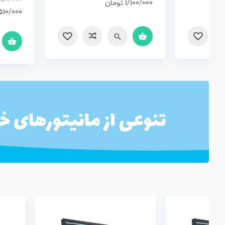
1/100/000
تومان
510/000
سریع
مقایسه
سریع