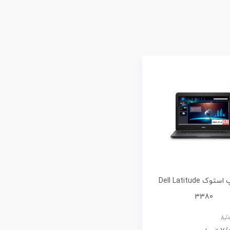
لپ تاپ استوک Dell Latitude
3380
8/