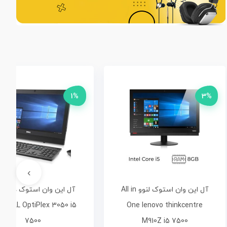
1%
3%
›
آل این وان استوک لنوو All in
آل این وان 
 DELL OptiPlex 3050 i5
One lenovo thinkcentre
7500
M910Z i5 7500