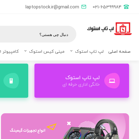
laptopstock.ir@gmail.com
021-65399984
صفحه اصلی
لپ تاپ استوک
مینی کیس استوک
کامپیوتر All in one
لپ تاپ استوک
خانگی اداری حرفه ای