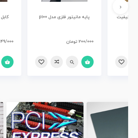
‹
بل Display Port اصل کیفیت
پایه مانیتور فلزی مدل p100
200/000
تومان
49/000
سریع
مقایسه
سریع