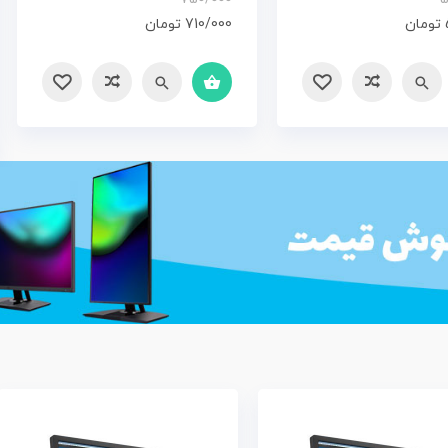
تومان
710/000
تومان
مقایسه
سریع
مقایسه