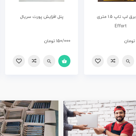
کابل برق لپ تاپ 1.5 متری
پنل افزایش پورت سریال
Effort
تومان
150/000
تومان
مقایسه
سریع
مقایسه