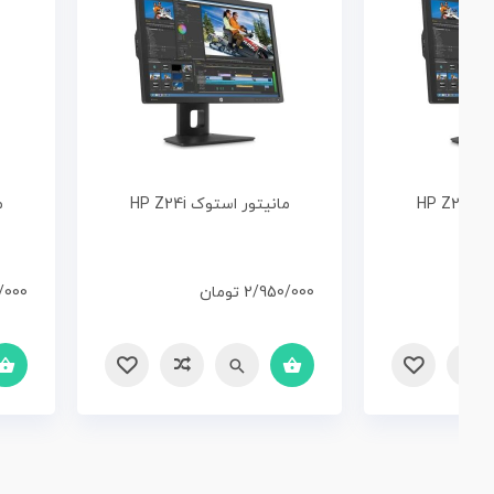
HP Z
مانیتور استوک HP Z24i
م
2/950/000
تومان
/000
سریع
مقایسه
سری