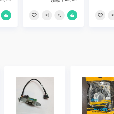
7/000/000
تومان
000/000
سریع
مقایسه
سریع