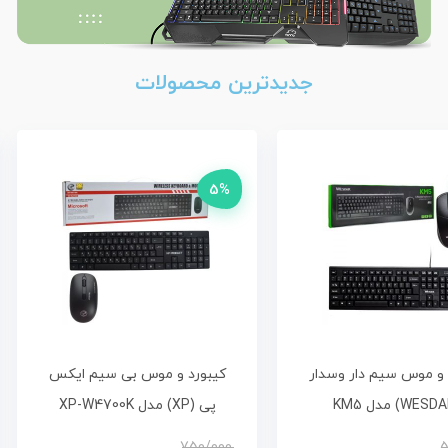
جدیدترین محصولات
5%
 و موس سیم دار وسدار
کیبورد و موس بی سیم ایکس
پی (XP) مدل XP-W4700K
750/000
5