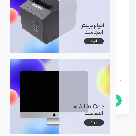
مانیتور استوک HP Z24i
2/950/000
تومان
سریع
مقایسه