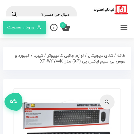
cts
rch
0
ورود و عضویت
خانه
/
کالای دیجیتال
/
لوازم جانبی کامپیوتر
/
کیبرد
/ کیبورد و
موس بی سیم ایکس پی (XP) مدل XP-W4700K
5%