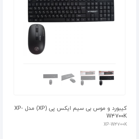
کیبورد و موس بی سیم ایکس پی (XP) مدل XP-
W4700K
XP-W4700K