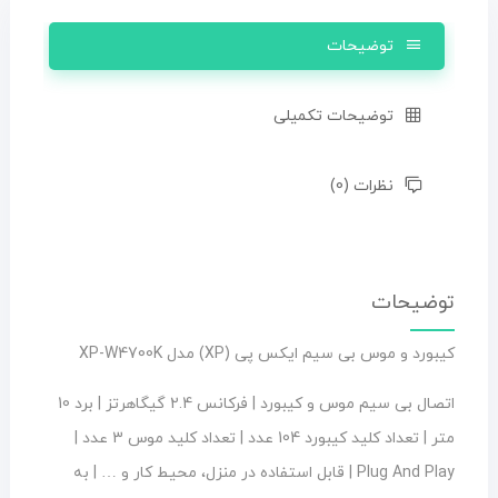
توضیحات
توضیحات تکمیلی
نظرات (0)
توضیحات
کیبورد و موس بی سیم ایکس پی (XP) مدل XP-W4700K
اتصال بی سیم موس و کیبورد | فرکانس 2.4 گیگاهرتز | برد 10
متر | تعداد کلید کیبورد 104 عدد | تعداد کلید موس 3 عدد |
Plug And Play | قابل استفاده در منزل، محیط کار و … | به