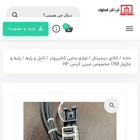
cts
rch
0
ورود و عضویت
خانه
/
کالای دیجیتال
/
لوازم جانبی کامپیوتر
/
کابل و رابط
/ رابط و
ماژول USB مخصوص مینی کیس HP