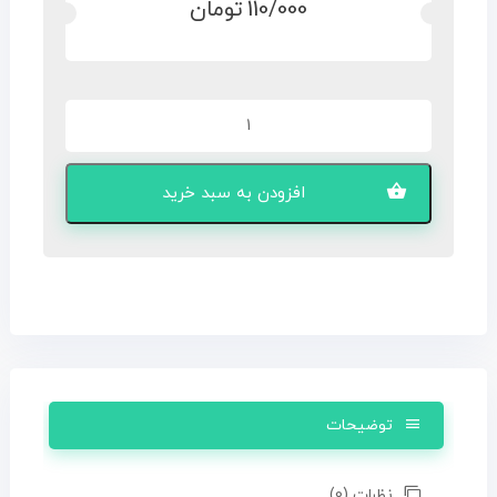
110/000
تومان
رابط
و
ماژول
USB
افزودن به سبد خرید
مخصوص
مینی
کیس
HP
عدد
توضیحات
نظرات (0)