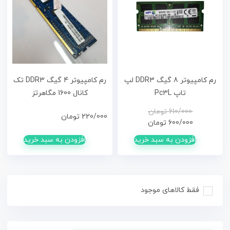
رم کامپیوتر 8 گیگ DDR3 لپ
رم کامپیوتر 4 گیگ DDR3 تک
تاپ Pc3L
کانال 1600 مگاهرتز
قیمت
قیمت
610/000
تومان
220/000
تومان
فعلی
اصلی
600/000
تومان
610/000تومان
600/000تومان
افزودن به سبد خرید
افزودن به سبد خرید
بود.
است.
فقط کالاهای موجود