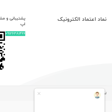
پشتیبانی و مشا
نماد اعتماد الکترونیک
اپ
09126381466
لپ تاپ استوک