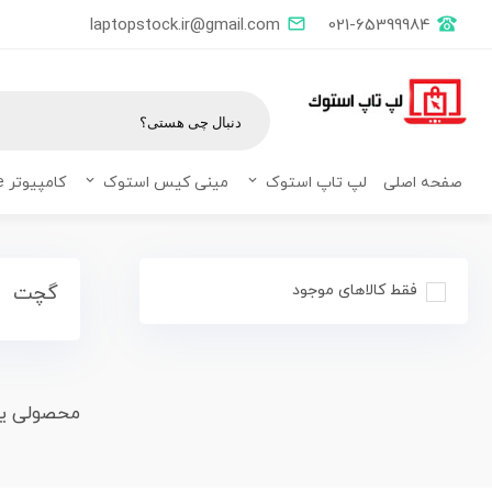
laptopstock.ir@gmail.com
021-65399984
صفحه اصلی
لپ تاپ استوک
مینی کیس استوک
کامپیوتر All in one
فقط کالاهای موجود
گچت
محصولی ی