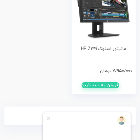
مانیتور استوک HP Z24i
2/950/000
تومان
افزودن به سبد خرید
فقط کالاهای موجود