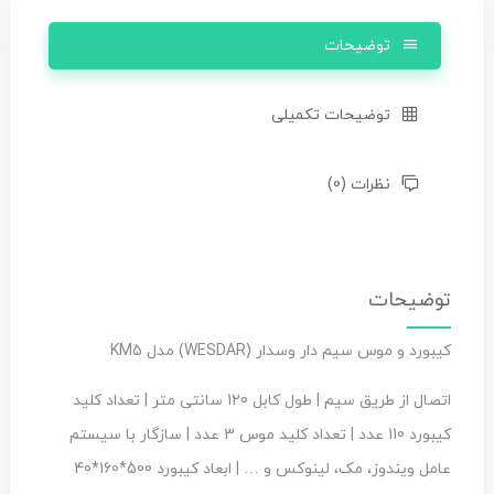
توضیحات
توضیحات تکمیلی
نظرات (0)
توضیحات
کیبورد و موس سیم دار وسدار (WESDAR) مدل KM5
اتصال از طریق سیم | طول کابل 120 سانتی متر | تعداد کلید
کیبورد 110 عدد | تعداد کلید موس 3 عدد | سازگار با سیستم
عامل ویندوز، مک، لینوکس و … | ابعاد کیبورد 500*160*40