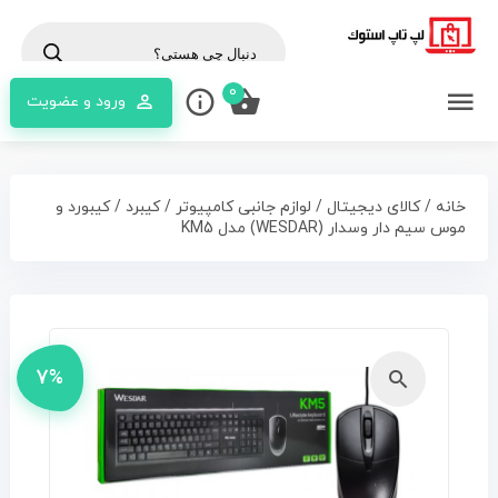
cts
rch
0
ورود و عضویت
خانه
/
کالای دیجیتال
/
لوازم جانبی کامپیوتر
/
کیبرد
/ کیبورد و
موس سیم دار وسدار (WESDAR) مدل KM5
7%