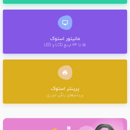
مانیتور استوک
15 تا 24 اینچ LCD و LED
پرینتر استوک
پرینترهای رنگی لیزری