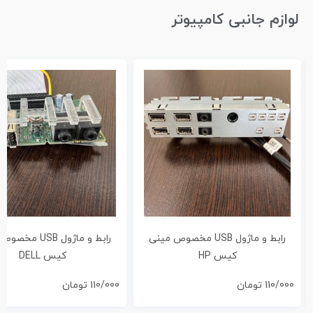
لوازم جانبی کامپیوتر
رابط و ماژول USB مخصوص مینی
رابط و ماژول USB 
کیس HP
کیس DELL
110/000
تومان
110/000
تومان