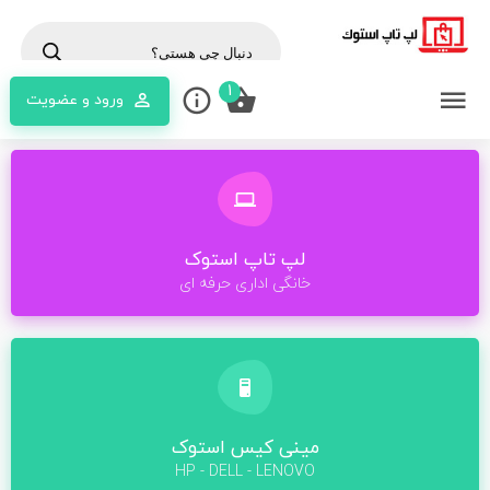
1
ورود و عضویت
لپ تاپ استوک
خانگی اداری حرفه ای
مینی کیس استوک
HP - DELL - LENOVO