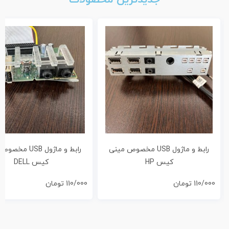
جدیدترین محصولات
رابط و ماژول USB مخصوص مینی
رابط و ماژول USB 
کیس HP
کیس DELL
110/000
تومان
110/000
تومان