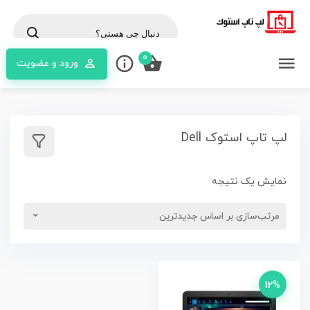
cts
rch
0
ورود و عضویت
لپ تاپ استوک Dell
نمایش یک نتیجه
12%