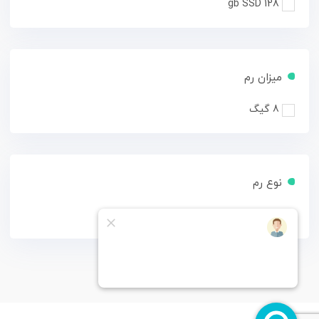
128 gb SSD
میزان رم
8 گیگ
نوع رم
ddr4