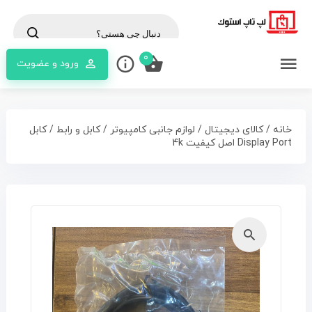
cts
rch
0
ورود و عضویت
خانه
/
کالای دیجیتال
/
لوازم جانبی کامپیوتر
/
کابل و رابط
/ کابل
Display Port اصل کیفیت 4k