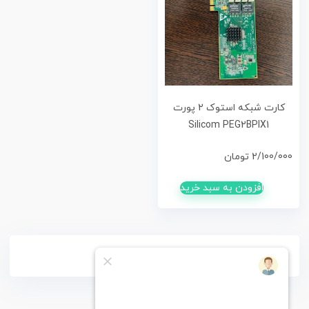
کارت شبکه استوک 2 پورت
Silicom PEG2BPIX1
2/100/000
تومان
افزودن به سبد خرید
فقط کالاهای موجود