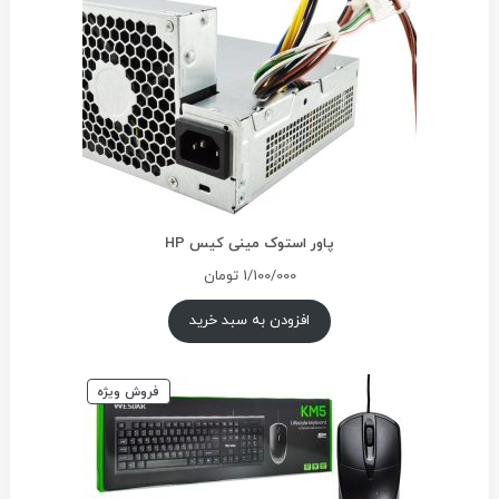
پاور استوک مینی کیس HP
1/100/000
تومان
افزودن به سبد خرید
محصول
فروش ویژه
تخفیف
خورده