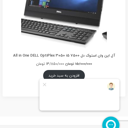
آل این وان استوک دل All in One DELL OptiPlex 3050 i5 7500
قیمت
قیمت
15/000/000
تومان
14/850/000
تومان
اصلی
فعلی
15/000/000تومان
14/850/000تومان
افزودن به سبد خرید
بود.
است.