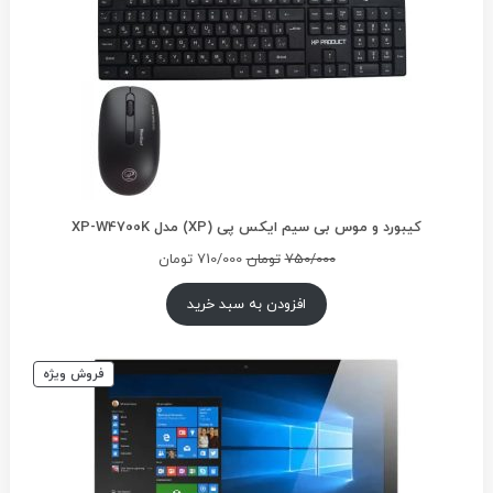
کیبورد و موس بی سیم ایکس پی (XP) مدل XP-W4700K
قیمت
قیمت
750/000
تومان
710/000
تومان
اصلی
فعلی
750/000تومان
710/000تومان
افزودن به سبد خرید
بود.
است.
محصول
فروش ویژه
تخفیف
خورده