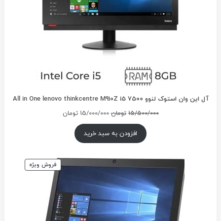
آل این وان استوک لنوو All in One lenovo thinkcentre M910Z i5 7500
قیمت
قیمت
15/500/000
تومان
15/000/000
تومان
اصلی
فعلی
15/500/000تومان
15/000/000تومان
افزودن به سبد خرید
بود.
است.
محصول
فروش ویژه
تخفیف
خورده