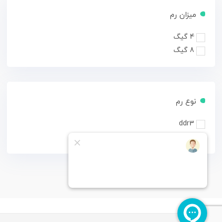
میزان رم
4 گیگ
8 گیگ
نوع رم
ddr3
ddr4