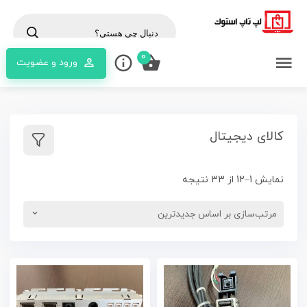
cts
rch
0
ورود و عضویت
کالای دیجیتال
نمایش 1–12 از 33 نتیجه