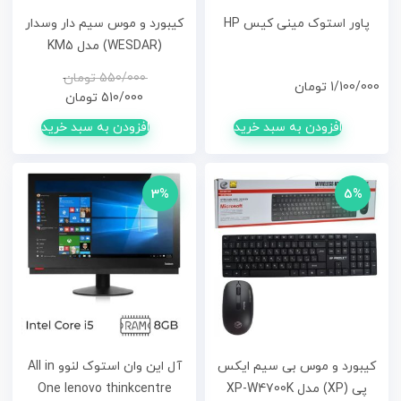
پاور استوک مینی کیس HP
کیبورد و موس سیم دار وسدار
(WESDAR) مدل KM5
قیم
قیم
550/000
تومان
1/100/000
تومان
فعلی
اصلی
510/000
تومان
افزودن به سبد خرید
افزودن به سبد خرید
بود.
است.
3%
5%
کیبورد و موس بی سیم ایکس
آل این وان استوک لنوو All in
پی (XP) مدل XP-W4700K
One lenovo thinkcentre