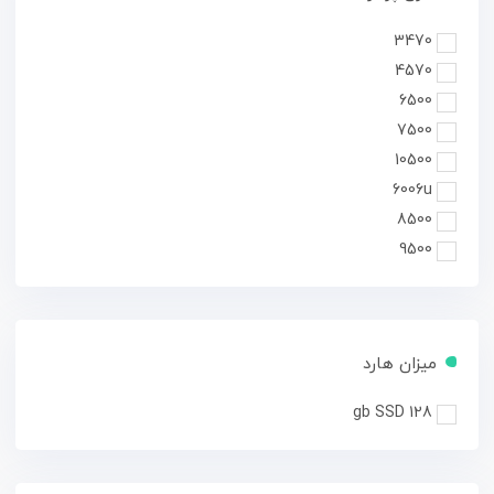
3470
4570
6500
7500
10500
6006u
8500
9500
میزان هارد
128 gb SSD