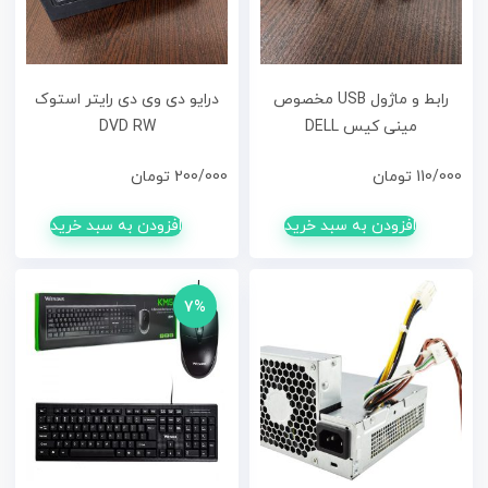
رابط و ماژول USB مخصوص
درایو دی وی دی رایتر استوک
مینی کیس DELL
DVD RW
110/000
تومان
200/000
تومان
افزودن به سبد خرید
افزودن به سبد خرید
7%