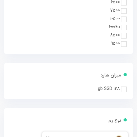
6500
7500
10500
6006u
8500
9500
میزان هارد
128 gb SSD
نوع رم
ddr4