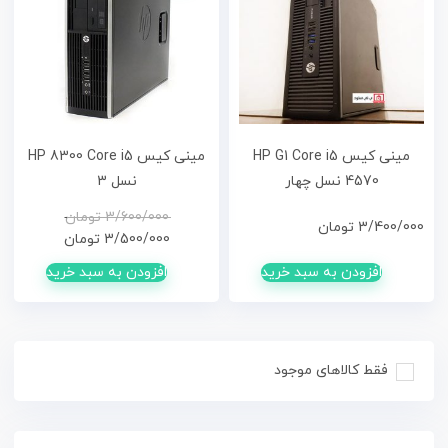
مینی کیس HP G1 Core i5
مینی کیس HP 8300 Core i5
4570 نسل چهار
نسل 3
قیم
قیم
3/600/000
تومان
3/400/000
تومان
فعلی
اصلی
3/500/000
تومان
افزودن به سبد خرید
افزودن به سبد خرید
بود.
است.
فقط کالاهای موجود