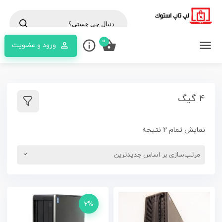
cts
rch
0
ورود و عضویت
4 گیگ
نمایش تمام 2 نتیجه
2%