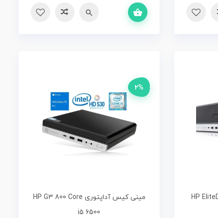
افزودن به سبد خرید
سریع
مقایسه
2%
HP EliteDes
مینی کیس آداپتوری HP G3 800 Core
i5 6500