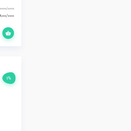
000/000
800/000
افزودن به سبد خرید
1%