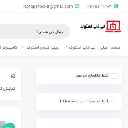
laptopstock.ir@gmail.com
021-65399984
صفحه اصلی
لپ تاپ استوک
مینی کیس استوک
کامپیوتر All in one
فقط کالاهای موجود
i5
نمایش تمام 11 
فقط محصولات با تخفیف
(10)