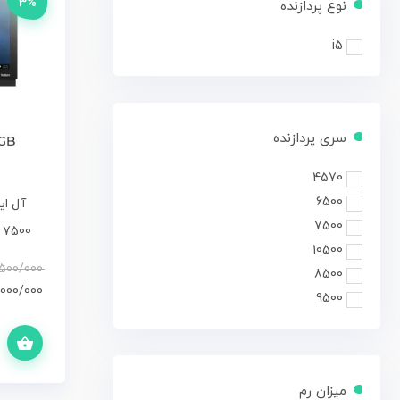
3%
نوع پردازنده
i5
سری پردازنده
4570
6500
7500
5 7500
10500
500/000
8500
/000/000
9500
افزودن به سبد خرید
میزان رم