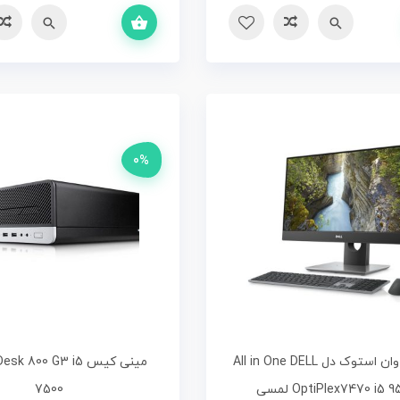
افزودن به سبد خرید
سریع
مقایسه
سریع
مقایسه
0%
آل این وان استوک دل All in One DELL
مینی کیس k 800 G3 i5
OptiPlex7470 i5  لمسی
7500