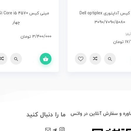
مینی کیس آداپتوری Dell optiplex
3090/7090/5080
چهار
قیمت
قیمت
18
3/400/000
تومان
فعلی
اصلی
17/
تومان
18/000/000تومان
17/700/000تومان
بود.
است.
افزودن به سبد خرید
سریع
مقایسه
سریع
مقایسه
وره و سفارش آنلاین در واتس
ما را دنبال کنید
Mail
Telegram
Instagram