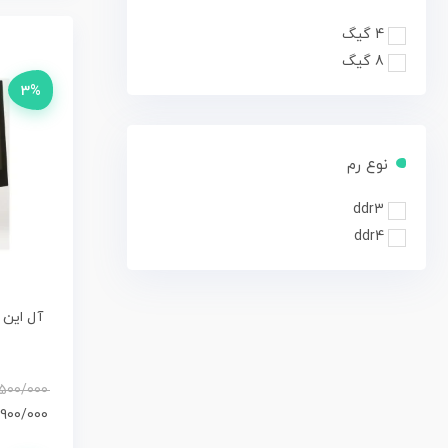
4 گیگ
8 گیگ
3%
نوع رم
ddr3
ddr4
/500/000
/900/000