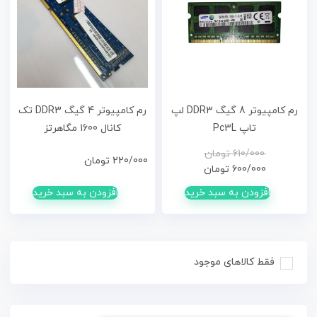
رم کامپیوتر 8 گیگ DDR3 لپ
رم کامپیوتر 4 گیگ DDR3 تک
تاپ Pc3L
کانال 1600 مگاهرتز
قیمت
قیمت
610/000
تومان
220/000
تومان
فعلی
اصلی
600/000
تومان
610/000تومان
600/000تومان
افزودن به سبد خرید
افزودن به سبد خرید
بود.
است.
فقط کالاهای موجود