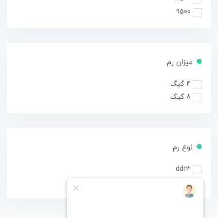
9500
میزان رم
4 گیگ
8 گیگ
نوع رم
ddr3
ddr4