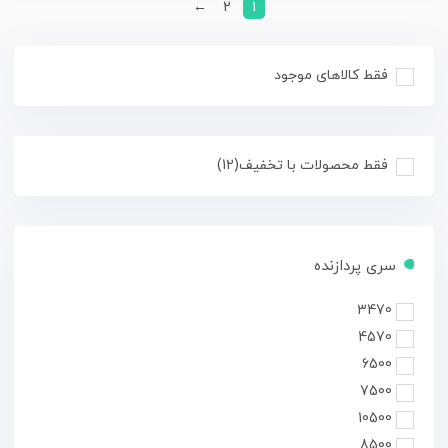
←
2
1
فقط کالاهای موجود
فقط محصولات با تخفیف
(12)
سری پردازنده
3470
4570
6500
7500
10500
8500