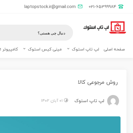
laptopstock.ir@gmail.com
021-65399984
صفحه اصلی
لپ تاپ استوک
مینی کیس استوک
کامپیوتر All in one
روش مرجوعی کالا
لپ تاپ استوک
۰۱ آبان ۱۴۰۲