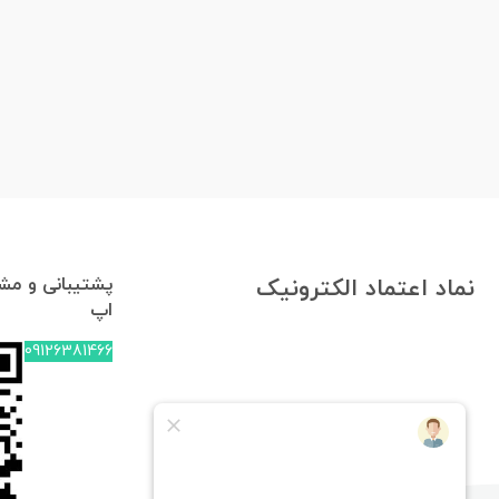
پشتیبانی و مشا
نماد اعتماد الکترونیک
اپ
09126381466