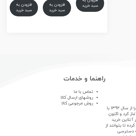
افزودن به
فعلی
15/500/000تومان
فعلی
15/000/000تومان
است.
افزودن به
افزودن به
سبد خرید
بود.
بود.
15/000/000تومان
/850/000
سبد خرید
سبد خرید
است.
است.
راهنما و خدمات
تماس با ما
روشهای ارسال کالا
روش مرجوعی کالا
فروشگاه لپ تاپ استوک فعالیت خود را از سال 1392 با
ز کرد و اکنون
 آنلاین خرید
رده تا بتوانند از
ه دسترسی