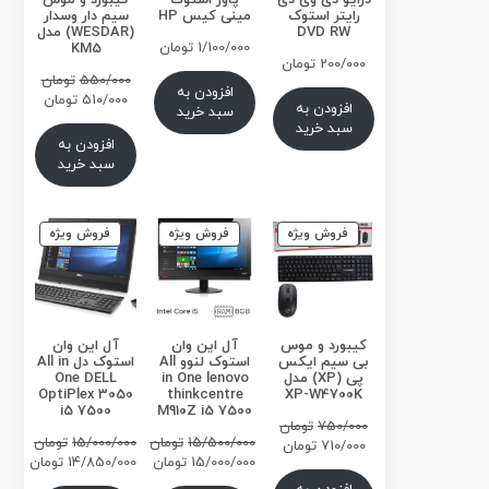
درایو دی وی دی
پاور استوک
کیبورد و موس
رایتر استوک
مینی کیس HP
سیم دار وسدار
DVD RW
(WESDAR) مدل
1/100/000
تومان
KM5
200/000
تومان
قیمت
550/000
تومان
افزودن به
اصلی
قیمت
510/000
تومان
افزودن به
سبد خرید
فعلی
سبد خرید
بود.
افزودن به
است.
سبد خرید
محصول
محصول
محصول
فروش ویژه
فروش ویژه
فروش ویژه
تخفیف
تخفیف
تخفیف
خورده
خورده
خورده
کیبورد و موس
آل این وان
آل این وان
بی سیم ایکس
استوک لنوو All
استوک دل All in
پی (XP) مدل
in One lenovo
One DELL
OptiPlex 3050
thinkcentre
XP-W4700K
i5 7500
M910Z i5 7500
قیمت
750/000
تومان
15/500/000
تومان
15/000/000
تومان
اصلی
قیمت
710/000
تومان
قیمت
قیمت
15/000/000
تومان
14/850/000
تومان
فعلی
750/000تومان
اصلی
قیمت
اصلی
قیمت
بود.
710/000تومان