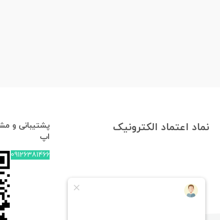
پشتیبانی و مشا
نماد اعتماد الکترونیک
اپ
09126381466