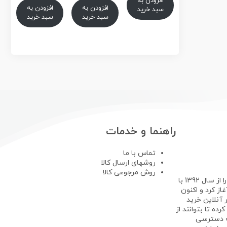
افزودن به
فعلی
15/500/000تومان
فعلی
15/000/000تومان
است.
افزودن به
افزودن به
سبد خرید
بود.
بود.
15/000/000تومان
/850/000
سبد خرید
سبد خرید
است.
است.
راهنما و خدمات
تماس با ما
روشهای ارسال کالا
روش مرجوعی کالا
فروشگاه لپ تاپ استوک فعالیت خود را از سال 1392 با
ز کرد و اکنون
 آنلاین خرید
رده تا بتوانند از
ه دسترسی