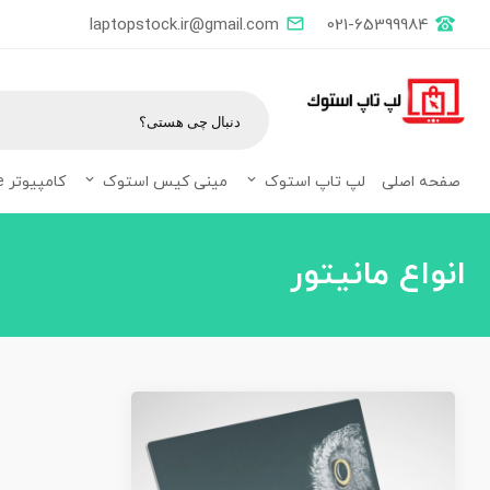
laptopstock.ir@gmail.com
021-65399984
صفحه اصلی
لپ تاپ استوک
مینی کیس استوک
کامپیوتر All in one
Tag:
انواع مانیتور