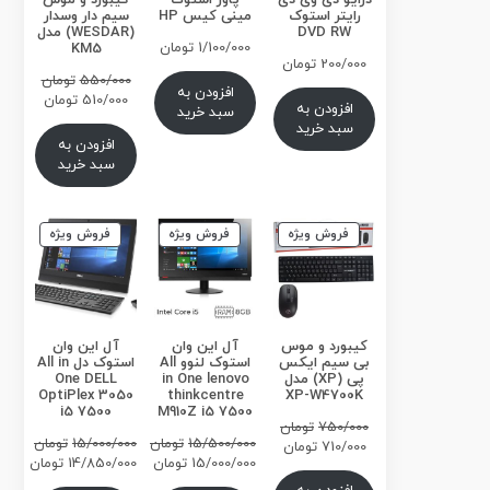
درایو دی وی دی
پاور استوک
کیبورد و موس
رایتر استوک
مینی کیس HP
سیم دار وسدار
DVD RW
(WESDAR) مدل
1/100/000
تومان
KM5
200/000
تومان
قیمت
550/000
تومان
افزودن به
اصلی
قیمت
510/000
تومان
افزودن به
سبد خرید
فعلی
سبد خرید
بود.
افزودن به
است.
سبد خرید
محصول
محصول
محصول
فروش ویژه
فروش ویژه
فروش ویژه
تخفیف
تخفیف
تخفیف
خورده
خورده
خورده
کیبورد و موس
آل این وان
آل این وان
بی سیم ایکس
استوک لنوو All
استوک دل All in
پی (XP) مدل
in One lenovo
One DELL
OptiPlex 3050
thinkcentre
XP-W4700K
i5 7500
M910Z i5 7500
قیمت
750/000
تومان
15/500/000
تومان
15/000/000
تومان
اصلی
قیمت
710/000
تومان
قیمت
قیمت
15/000/000
تومان
14/850/000
تومان
فعلی
750/000تومان
اصلی
قیمت
اصلی
قیمت
بود.
710/000تومان