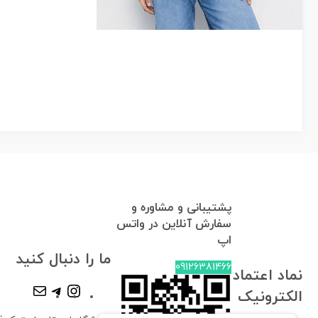
پشتیبانی و مشاوره و
سفارش آنلاین در واتس
اپ
ما را دنبال کنید
09126381466
نماد اعتماد
الکترونیک