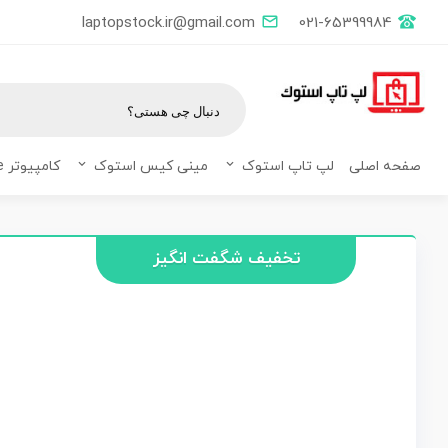
laptopstock.ir@gmail.com
021-65399984
صفحه اصلی
لپ تاپ استوک
مینی کیس استوک
کامپیوتر All in one