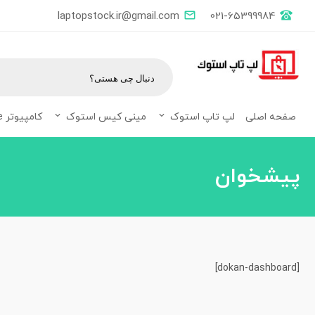
laptopstock.ir@gmail.com
021-65399984
صفحه اصلی
لپ تاپ استوک
مینی کیس استوک
کامپیوتر All in one
پیشخوان
[dokan-dashboard]