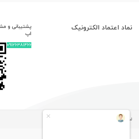
پشتیبانی و مشا
نماد اعتماد الکترونیک
اپ
09126381466
لپ تاپ استوک