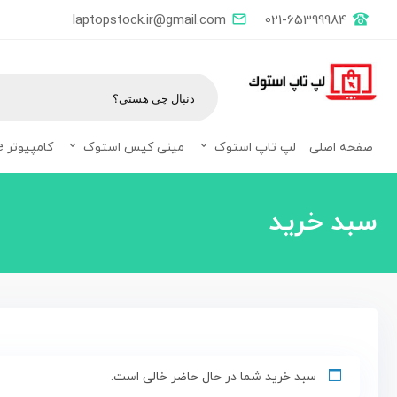
laptopstock.ir@gmail.com
021-65399984
صفحه اصلی
لپ تاپ استوک
مینی کیس استوک
کامپیوتر All in one
سبد خرید
سبد خرید شما در حال حاضر خالی است.